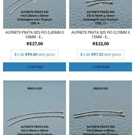
ALFINETE PRATA 925 FIO 0,45MM X
ALFINETE PRATA 925 FIO 0,70MM X
50MM - E...
15MM - E...
R$27,00
R$22,00
3
x de
R$9,00
sem juros
3
x de
R$7,33
sem juros