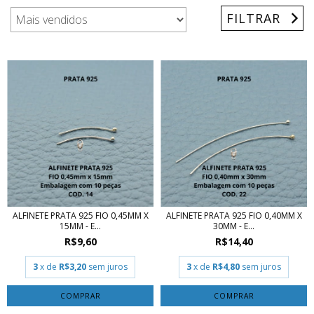
FILTRAR
ALFINETE PRATA 925 FIO 0,45MM X
ALFINETE PRATA 925 FIO 0,40MM X
15MM - E...
30MM - E...
R$9,60
R$14,40
3
x de
R$3,20
sem juros
3
x de
R$4,80
sem juros