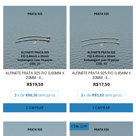
ALFINETE PRATA 925 FIO 0,60MM X
ALFINETE PRATA 925 FIO 0,45MM X
20MM - E...
30MM - E...
R$19,50
R$17,50
3
x de
R$6,50
sem juros
3
x de
R$5,83
sem juros
15
%
OFF