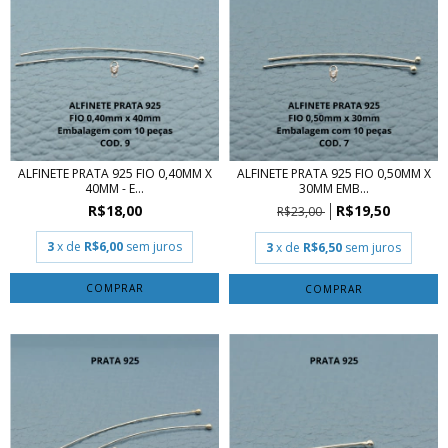
ALFINETE PRATA 925 FIO 0,40MM X
ALFINETE PRATA 925 FIO 0,50MM X
40MM - E...
30MM EMB...
R$18,00
R$19,50
R$23,00
3
x de
R$6,00
sem juros
3
x de
R$6,50
sem juros