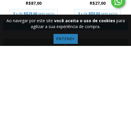
R$87,00
R$27,00
3
x de
R$29,00
sem juros
3
x de
R$9,00
sem juros
Ao navegar por este site
você aceita o uso de cookies
para
agilizar a sua experiência de compra.
ENTENDI
ALFINETE PRATA 925 FIO 1MM X
ALFINETE PRATA 925 FIO 0,50MM X
50MM COD: 1...
50MM - E...
R$115,00
R$32,00
3
x de
R$38,33
sem juros
3
x de
R$10,67
sem juros