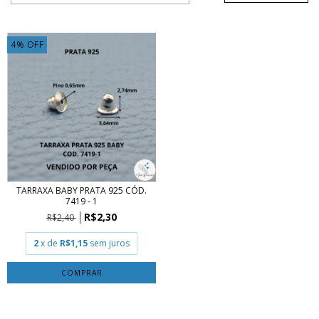
4
%
OFF
TARRAXA BABY PRATA 925 CÓD.
7419 - 1
R$2,30
R$2,40
2
x de
R$1,15
sem juros
COMPRAR