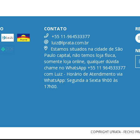
TO
CONTATO
R
+55 11-964533377
luiz@lprata.com.br
Estamos situados na cidade de São
N
Paulo capital, não temos loja física,
somente loja online, qualquer dúvida
chame no WhatsApp +55 11 964533377
com Luiz - Horário de Atendimento via
WhatsApp: Segunda a Sexta 9h00 às
17h00.
COPYRIGHT LPRATA - FECHO PR