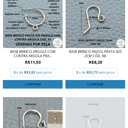
BASE BRINCO ARGOLA COM
BASE BRINCO ANZOL PRATA 925
CONTRA ARGOLA PRA...
2CM CÓD. 86
R$11,50
R$8,20
3
x de
R$3,83
sem juros
3
x de
R$2,73
sem juros
COMPRAR