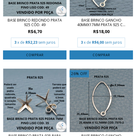
BASE BRINCO REDONDO PRATA
BASE BRINCO GANCHO
925 CÓD. 49
40MMX17MM PRATA 925 C...
R$6,70
R$18,00
3
x de
R$2,23
sem juros
3
x de
R$6,00
sem juros
COMPRAR
COMPRAR
26
%
OFF
BASE BRINCO PRATA 925 PARA
BASE BRINCO GANCHO