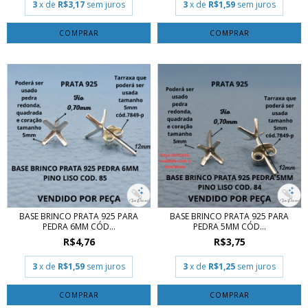
3
x de
R$3,17
sem juros
3
x de
R$1,59
sem juros
BASE BRINCO PRATA 925 PARA
BASE BRINCO PRATA 925 PARA
PEDRA 6MM CÓD...
PEDRA 5MM CÓD...
R$4,76
R$3,75
3
x de
R$1,59
sem juros
3
x de
R$1,25
sem juros