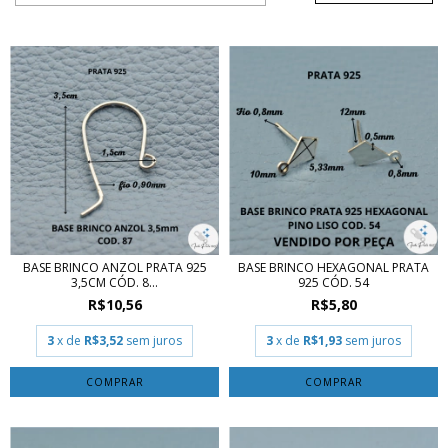
BASE BRINCO ANZOL PRATA 925
BASE BRINCO HEXAGONAL PRATA
3,5CM CÓD. 8...
925 CÓD. 54
R$10,56
R$5,80
3
x de
R$3,52
sem juros
3
x de
R$1,93
sem juros
COMPRAR
COMPRAR