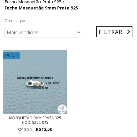
Fecho Mosquetão Prata 925
/
Fecho Mosquetão 9mm Prata 925
Ordenar por
FILTRAR
7
%
OFF
MOSQUETÃO 9MM PRATA 925
CÓD. 5252-045
R$12,50
R$13,50