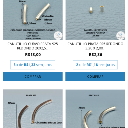
CANUTILHO CURVO PRATA 925
CANUTILHO PRATA 925 REDONDO
REDONDO 20X2,5...
3,30 X 2,00...
R$13,00
R$2,36
3
x de
R$4,33
sem juros
2
x de
R$1,18
sem juros