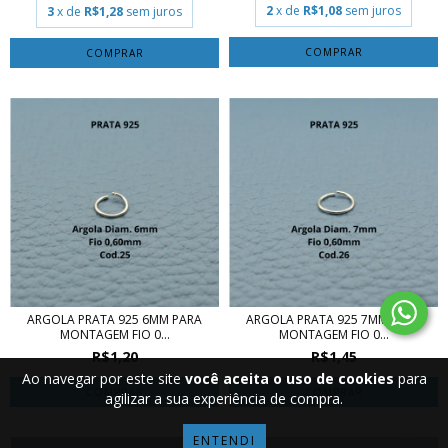
2
x de
R$1,08
sem juros
3
x de
R$1,28
sem juros
COMPRAR
COMPRAR
ARGOLA PRATA 925 6MM PARA
ARGOLA PRATA 925 7MM PARA
MONTAGEM FIO 0...
MONTAGEM FIO 0...
R$1,20
R$1,45
Ao navegar por este site
você aceita o uso de cookies
para
COMPRAR
COMPRAR
agilizar a sua experiência de compra.
ENTENDI