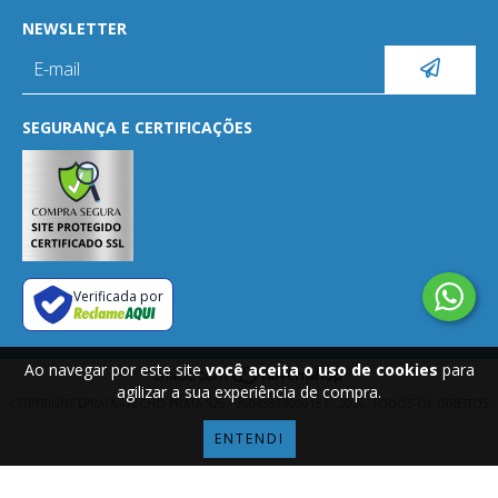
NEWSLETTER
SEGURANÇA E CERTIFICAÇÕES
Verificada por
Ao navegar por este site
você aceita o uso de cookies
para
agilizar a sua experiência de compra.
COPYRIGHT LPRATA - FECHO PRATA 925 - 36043878000151 - 2026. TODOS OS DIREITOS
RESERVADOS.
ENTENDI