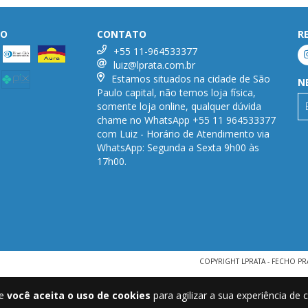
TO
CONTATO
R
+55 11-964533377
luiz@lprata.com.br
Estamos situados na cidade de São
N
Paulo capital, não temos loja física,
somente loja online, qualquer dúvida
chame no WhatsApp +55 11 964533377
com Luiz - Horário de Atendimento via
WhatsApp: Segunda a Sexta 9h00 às
17h00.
COPYRIGHT LPRATA - FECHO PR
te
você aceita o uso de cookies
para agilizar a sua experiência de