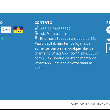
TO
CONTATO
R
+55 11-964533377
luiz@lprata.com.br
Estamos situados na cidade de São
N
Paulo capital, não temos loja física,
somente loja online, qualquer dúvida
chame no WhatsApp +55 11 964533377
com Luiz - Horário de Atendimento via
WhatsApp: Segunda a Sexta 9h00 às
17h00.
COPYRIGHT LPRATA - FECHO PR