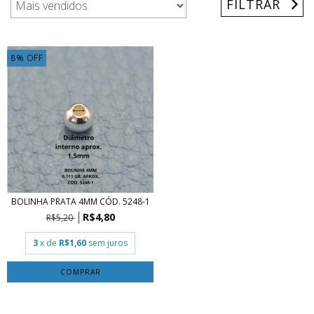
FILTRAR
8
%
OFF
BOLINHA PRATA 4MM CÓD. 5248-1
R$4,80
R$5,20
3
x de
R$1,60
sem juros
COMPRAR