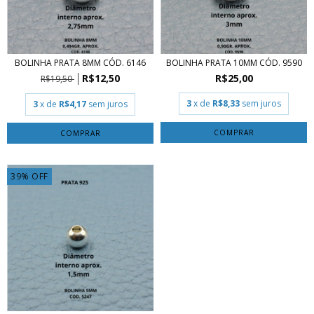
BOLINHA PRATA 8MM CÓD. 6146
BOLINHA PRATA 10MM CÓD. 9590
R$12,50
R$25,00
R$19,50
3
x de
R$8,33
sem juros
3
x de
R$4,17
sem juros
COMPRAR
COMPRAR
39
%
OFF