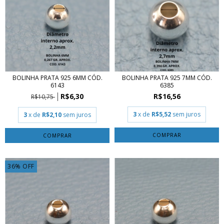
BOLINHA PRATA 925 6MM CÓD.
BOLINHA PRATA 925 7MM CÓD.
6143
6385
R$6,30
R$16,56
R$10,75
3
x de
R$5,52
sem juros
3
x de
R$2,10
sem juros
COMPRAR
COMPRAR
36
%
OFF