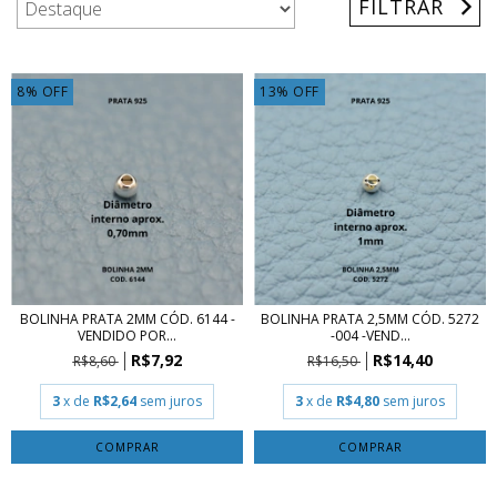
FILTRAR
8
%
OFF
13
%
OFF
BOLINHA PRATA 2MM CÓD. 6144 -
BOLINHA PRATA 2,5MM CÓD. 5272
VENDIDO POR...
-004 -VEND...
R$7,92
R$14,40
R$8,60
R$16,50
3
x de
R$2,64
sem juros
3
x de
R$4,80
sem juros
COMPRAR
COMPRAR