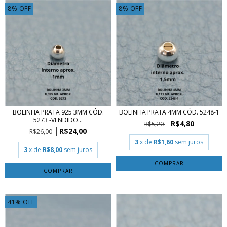
8
%
OFF
8
%
OFF
BOLINHA PRATA 925 3MM CÓD.
BOLINHA PRATA 4MM CÓD. 5248-1
5273 -VENDIDO...
R$4,80
R$5,20
R$24,00
R$26,00
3
x de
R$1,60
sem juros
3
x de
R$8,00
sem juros
COMPRAR
COMPRAR
41
%
OFF