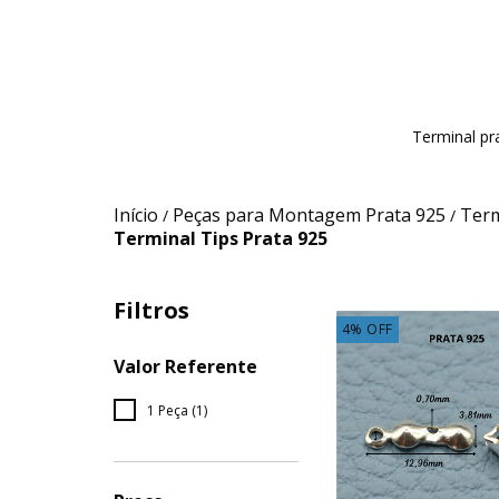
Terminal pr
Início
Peças para Montagem Prata 925
Term
/
/
Terminal Tips Prata 925
Filtros
4
%
OFF
Valor Referente
1 Peça (1)