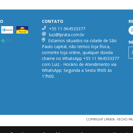
TO
CONTATO
R
+55 11-964533377
luiz@lprata.com.br
Estamos situados na cidade de São
N
Paulo capital, não temos loja física,
somente loja online, qualquer dúvida
chame no WhatsApp +55 11 964533377
com Luiz - Horário de Atendimento via
WhatsApp: Segunda a Sexta 9h00 às
17h00.
COPYRIGHT LPRATA - FECHO PR