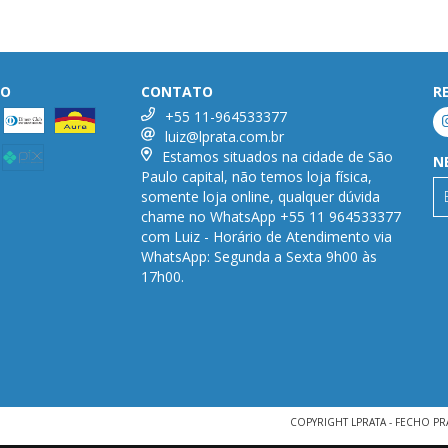
TO
CONTATO
R
+55 11-964533377
luiz@lprata.com.br
Estamos situados na cidade de São
N
Paulo capital, não temos loja física,
somente loja online, qualquer dúvida
chame no WhatsApp +55 11 964533377
com Luiz - Horário de Atendimento via
WhatsApp: Segunda a Sexta 9h00 às
17h00.
COPYRIGHT LPRATA - FECHO PR