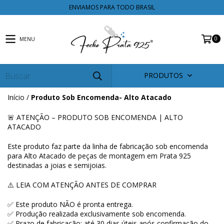
ENVIAMOS PARA TODO BRASIL
0
MENU
PRODUTOS
Início
/
Produto Sob Encomenda- Alto Atacado
🚨 ATENÇÃO – PRODUTO SOB ENCOMENDA | ALTO
ATACADO
Este produto faz parte da linha de fabricação sob encomenda
para Alto Atacado de peças de montagem em Prata 925
destinadas a joias e semijoias.
⚠️ LEIA COM ATENÇÃO ANTES DE COMPRAR
✅ Este produto NÃO é pronta entrega.
✅ Produção realizada exclusivamente sob encomenda.
✅ Prazo de fabricação: até 30 dias úteis após confirmação do