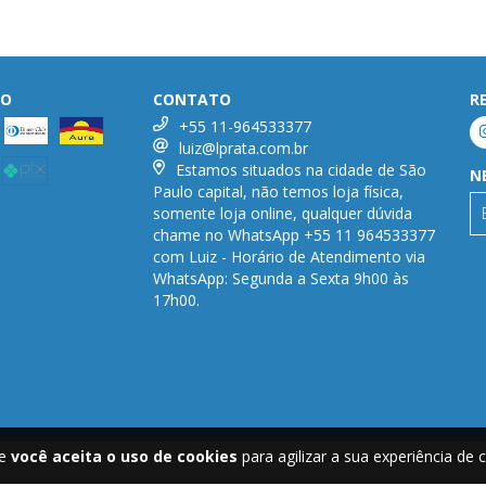
TO
CONTATO
R
+55 11-964533377
luiz@lprata.com.br
Estamos situados na cidade de São
N
Paulo capital, não temos loja física,
somente loja online, qualquer dúvida
chame no WhatsApp +55 11 964533377
com Luiz - Horário de Atendimento via
WhatsApp: Segunda a Sexta 9h00 às
17h00.
te
você aceita o uso de cookies
para agilizar a sua experiência de
COPYRIGHT LPRATA - FECHO PR