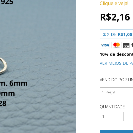
Clique e veja!
R$2,16
2
X DE
R$1,08
10% de descon
VER MEIOS DE 
VENDIDO POR UN
QUANTIDADE