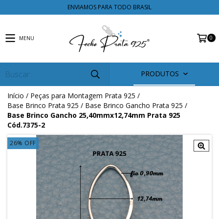
ENVIAMOS PARA TODO BRASIL
0
MENU
PRODUTOS
Início
/
Peças para Montagem Prata 925
/
Base Brinco Prata 925
/
Base Brinco Gancho Prata 925
/
Base Brinco Gancho 25,40mmx12,74mm Prata 925
Cód.7375-2
26
%
OFF