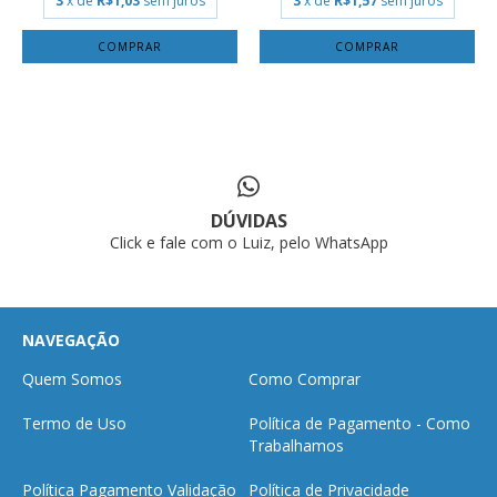
3
x de
R$1,03
sem juros
3
x de
R$1,57
sem juros
COMPRAR
DÚVIDAS
Click e fale com o Luiz, pelo WhatsApp
NAVEGAÇÃO
Quem Somos
Como Comprar
Termo de Uso
Política de Pagamento - Como
Trabalhamos
Política Pagamento Validação
Política de Privacidade