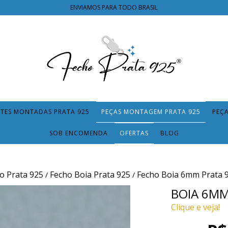
ENVIAMOS PARA TODO BRASIL
TES MONTADAS PRATA 925
PEÇAS MONTAGEM PRATA 925
PEÇ
SOB ENCOMENDA
OFERTAS
BLOG
o Prata 925
Fecho Boia Prata 925
Fecho Boia 6mm Prata 
/
/
BOIA 6MM
Clique e veja!