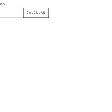
CEP:
ALTERAR CEP
vio
CALCULAR