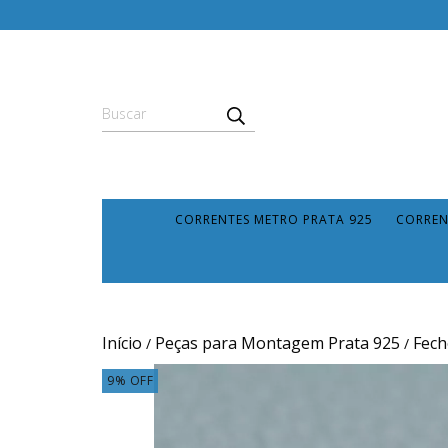
CORRENTES METRO PRATA 925
CORREN
Início
Peças para Montagem Prata 925
Fech
/
/
9
%
OFF