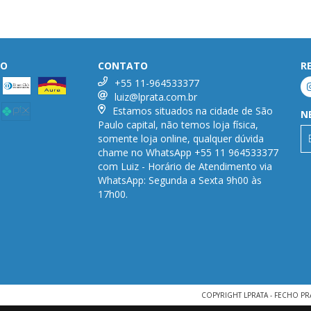
TO
CONTATO
R
+55 11-964533377
luiz@lprata.com.br
Estamos situados na cidade de São
N
Paulo capital, não temos loja física,
somente loja online, qualquer dúvida
chame no WhatsApp +55 11 964533377
com Luiz - Horário de Atendimento via
WhatsApp: Segunda a Sexta 9h00 às
17h00.
COPYRIGHT LPRATA - FECHO PR