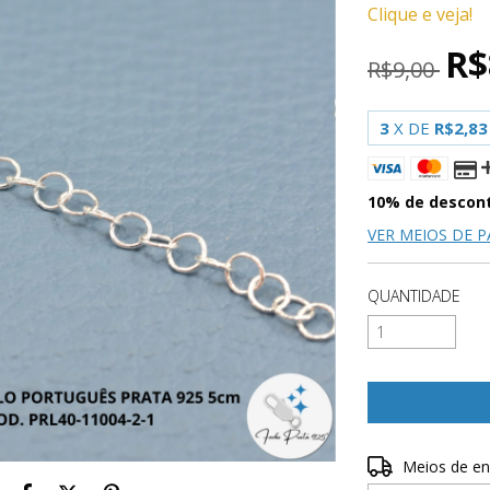
Clique e veja!
R$
R$9,00
3
X DE
R$2,83
10% de descon
VER MEIOS DE 
QUANTIDADE
Entregas para o 
Meios de en