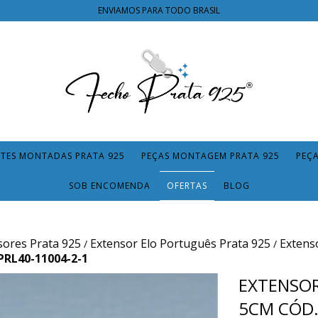
ENVIAMOS PARA TODO BRASIL
TES MONTADAS PRATA 925
PEÇAS MONTAGEM PRATA 925
PEÇ
SOB ENCOMENDA
OFERTAS
BLOG
sores Prata 925
Extensor Elo Português Prata 925
Extens
/
/
 PRL40-11004-2-1
EXTENSOR
5CM CÓD.