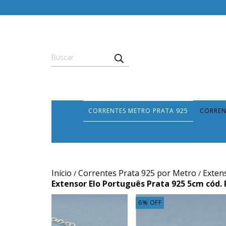
CORRENTES METRO PRATA 925
CORREN
Início
Correntes Prata 925 por Metro
Exten
/
/
Extensor Elo Português Prata 925 5cm cód.
6
%
OFF