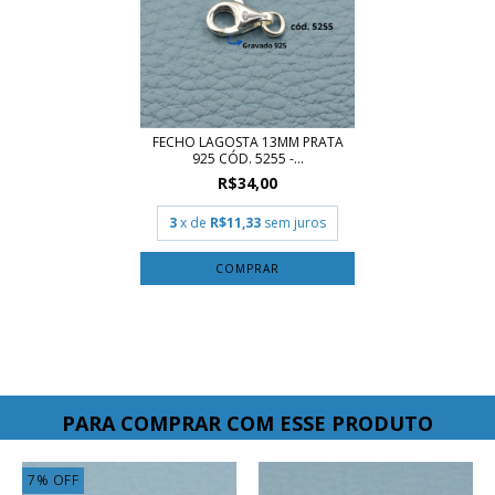
FECHO LAGOSTA 13MM PRATA
925 CÓD. 5255 -...
R$34,00
3
x de
R$11,33
sem juros
PARA COMPRAR COM ESSE PRODUTO
7
%
OFF