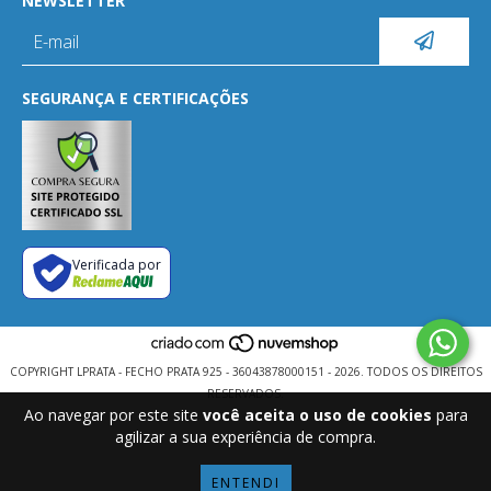
NEWSLETTER
SEGURANÇA E CERTIFICAÇÕES
Verificada por
COPYRIGHT LPRATA - FECHO PRATA 925 - 36043878000151 - 2026. TODOS OS DIREITOS
RESERVADOS.
Ao navegar por este site
você aceita o uso de cookies
para
agilizar a sua experiência de compra.
ENTENDI