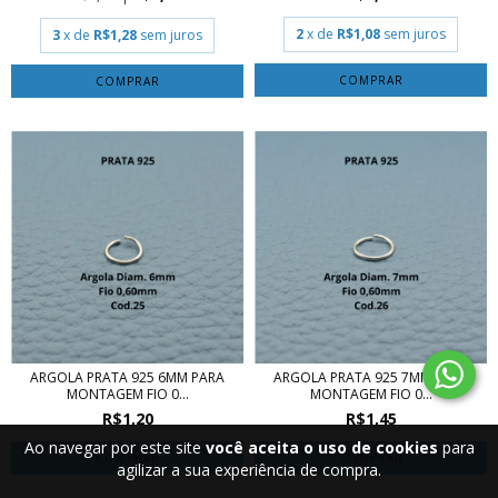
2
x de
R$1,08
sem juros
3
x de
R$1,28
sem juros
COMPRAR
COMPRAR
ARGOLA PRATA 925 6MM PARA
ARGOLA PRATA 925 7MM PARA
MONTAGEM FIO 0...
MONTAGEM FIO 0...
R$1,20
R$1,45
Ao navegar por este site
você aceita o uso de cookies
para
COMPRAR
COMPRAR
agilizar a sua experiência de compra.