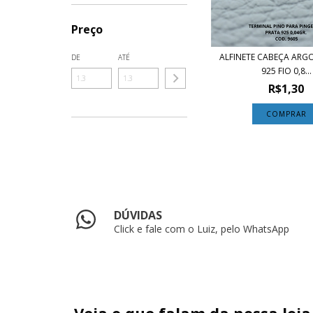
Preço
ALFINETE CABEÇA ARG
DE
ATÉ
925 FIO 0,8...
R$1,30
COMPRAR
DÚVIDAS
Click e fale com o Luiz, pelo WhatsApp
Veja o que falam da nossa loja