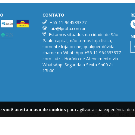
TO
CONTATO
R
+55 11-964533377
luiz@lprata.com.br
Estamos situados na cidade de São
N
Paulo capital, não temos loja física,
somente loja online, qualquer dúvida
chame no WhatsApp +55 11 964533377
com Luiz - Horário de Atendimento via
WhatsApp: Segunda a Sexta 9h00 às
17h00.
te
você aceita o uso de cookies
para agilizar a sua experiência de
COPYRIGHT LPRATA - FECHO PR