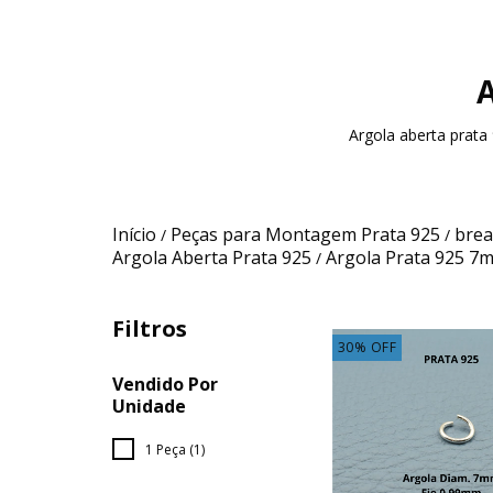
Argola aberta prat
Início
Peças para Montagem Prata 925
brea
/
/
Argola Aberta Prata 925
Argola Prata 925 7
/
Filtros
30
%
OFF
Vendido Por
Unidade
1 Peça (1)