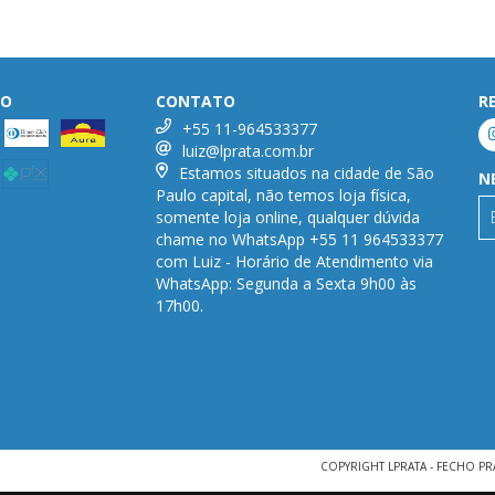
TO
CONTATO
R
+55 11-964533377
luiz@lprata.com.br
Estamos situados na cidade de São
N
Paulo capital, não temos loja física,
somente loja online, qualquer dúvida
chame no WhatsApp +55 11 964533377
com Luiz - Horário de Atendimento via
WhatsApp: Segunda a Sexta 9h00 às
17h00.
COPYRIGHT LPRATA - FECHO PR