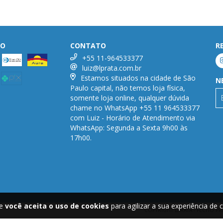
TO
CONTATO
R
+55 11-964533377
luiz@lprata.com.br
Estamos situados na cidade de São
N
Paulo capital, não temos loja física,
somente loja online, qualquer dúvida
chame no WhatsApp +55 11 964533377
com Luiz - Horário de Atendimento via
WhatsApp: Segunda a Sexta 9h00 às
17h00.
te
você aceita o uso de cookies
para agilizar a sua experiência de
COPYRIGHT LPRATA - FECHO PR