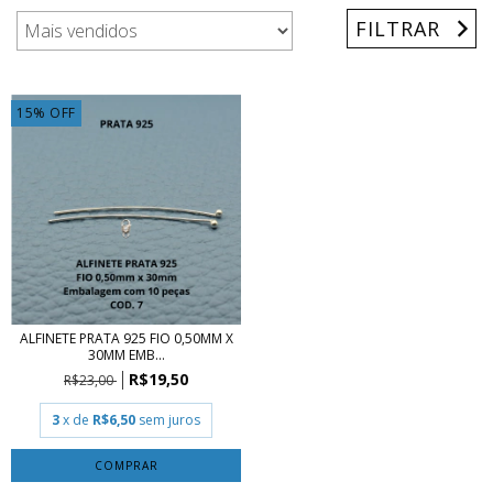
FILTRAR
15
%
OFF
ALFINETE PRATA 925 FIO 0,50MM X
30MM EMB...
R$19,50
R$23,00
3
x de
R$6,50
sem juros