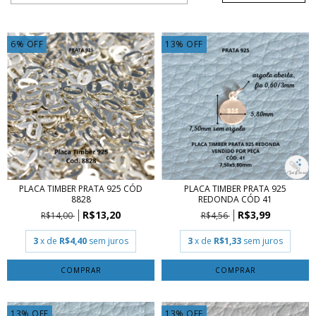
6
%
OFF
13
%
OFF
PLACA TIMBER PRATA 925 CÓD
PLACA TIMBER PRATA 925
8828
REDONDA CÓD 41
R$13,20
R$3,99
R$14,00
R$4,56
3
x de
R$4,40
sem juros
3
x de
R$1,33
sem juros
COMPRAR
COMPRAR
13
%
OFF
13
%
OFF