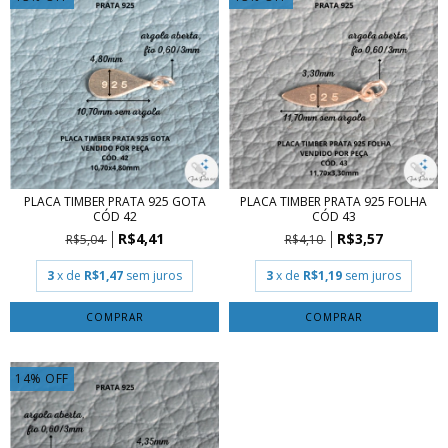
PLACA TIMBER PRATA 925 GOTA
PLACA TIMBER PRATA 925 FOLHA
CÓD 42
CÓD 43
R$4,41
R$3,57
R$5,04
R$4,10
3
x de
R$1,47
sem juros
3
x de
R$1,19
sem juros
COMPRAR
COMPRAR
14
%
OFF