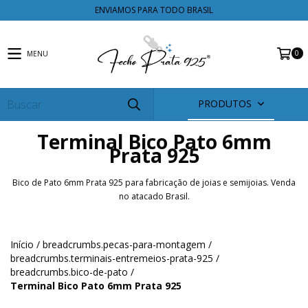
ENVIAMOS PARA TODO BRASIL
0
MENU
PRODUTOS
Terminal Bico Pato 6mm
Prata 925
Bico de Pato 6mm Prata 925 para fabricação de joias e semijoias. Venda
no atacado Brasil.
Início
/
breadcrumbs.pecas-para-montagem
/
breadcrumbs.terminais-entremeios-prata-925
/
breadcrumbs.bico-de-pato
/
Terminal Bico Pato 6mm Prata 925