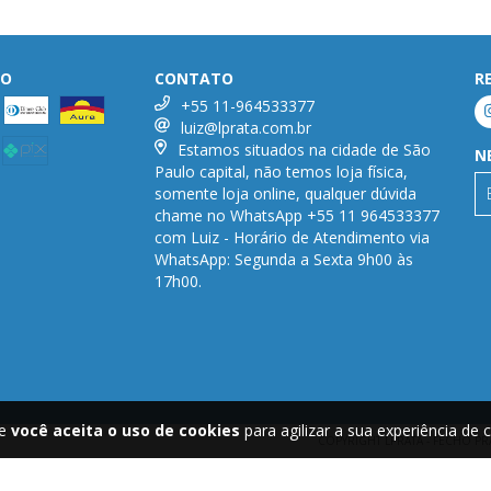
TO
CONTATO
R
+55 11-964533377
luiz@lprata.com.br
Estamos situados na cidade de São
N
Paulo capital, não temos loja física,
somente loja online, qualquer dúvida
chame no WhatsApp +55 11 964533377
com Luiz - Horário de Atendimento via
WhatsApp: Segunda a Sexta 9h00 às
17h00.
te
você aceita o uso de cookies
para agilizar a sua experiência de
COPYRIGHT LPRATA - FECHO PR