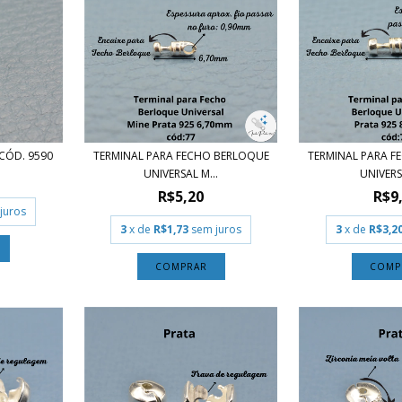
CÓD. 9590
TERMINAL PARA FECHO BERLOQUE
TERMINAL PARA 
UNIVERSAL M...
UNIVERSA
R$5,20
R$9
juros
3
x de
R$1,73
sem juros
3
x de
R$3,2
COMPRAR
COMP