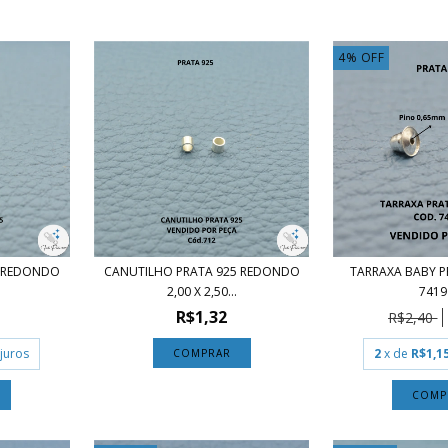
4
%
OFF
5 REDONDO
CANUTILHO PRATA 925 REDONDO
TARRAXA BABY P
2,00 X 2,50...
7419 
R$1,32
R$2,40
juros
2
x de
R$1,1
COMP