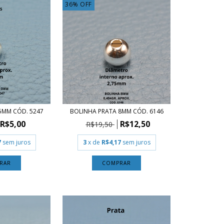
36
%
OFF
5MM CÓD. 5247
BOLINHA PRATA 8MM CÓD. 6146
R$5,00
R$12,50
R$19,50
7
sem juros
3
x de
R$4,17
sem juros
RAR
COMPRAR