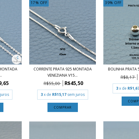
17
%
OFF
39
%
OFF
 MONTADA
CORRENTE PRATA 925 MONTADA
BOLINHA PRATA 
..
VENEZIANA V15...
R$8,17
9,65
R$45,50
R$55,00
3
x de
R$1,6
juros
3
x de
R$15,17
sem juros
COMP