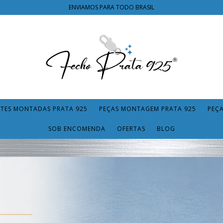
ENVIAMOS PARA TODO BRASIL
TES MONTADAS PRATA 925
PEÇAS MONTAGEM PRATA 925
PEÇ
SOB ENCOMENDA
OFERTAS
BLOG