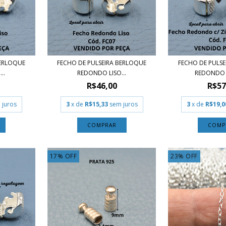
BERLOQUE
FECHO DE PULSEIRA BERLOQUE
FECHO DE PULS
..
REDONDO LISO...
REDONDO 
R$46,00
R$57
 juros
3
x de
R$15,33
sem juros
3
x de
R$19,0
17
%
OFF
23
%
OFF