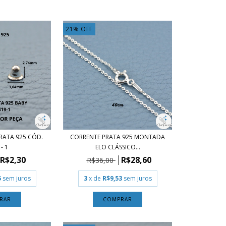
21
%
OFF
RATA 925 CÓD.
CORRENTE PRATA 925 MONTADA
- 1
ELO CLÁSSICO...
R$2,30
R$28,60
R$36,00
5
sem juros
3
x de
R$9,53
sem juros
RAR