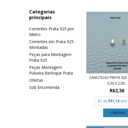
Categorias
principais
Correntes Prata 925 por
Metro
Correntes em Prata 925
Montadas
Peças para Montagem
Prata 925
Peças Montagem
Pulseira Berloque Prata
CANUTILHO PRATA 92
Ofertas
3,30 X 2,00...
Sob Encomenda
R$2,36
2
x de
R$1,18
sem 